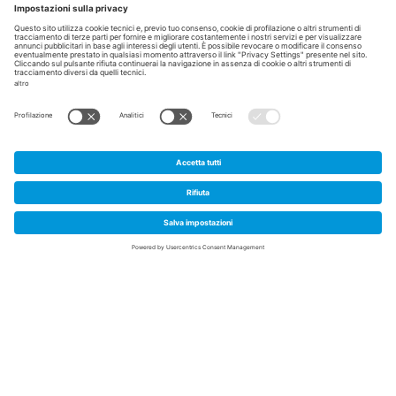
1
Home
/
Specializzazioni
/
ICT e Trasformazione Digitale
L’area “ICT e Trasformazione Digitale” è
rappresentata da un
insieme di tecnologie
che combinano dati, algoritmi e potenza di
calcolo
. Il filo conduttore è legato al tema
dello sviluppo della
Intelligenza artificiale
,