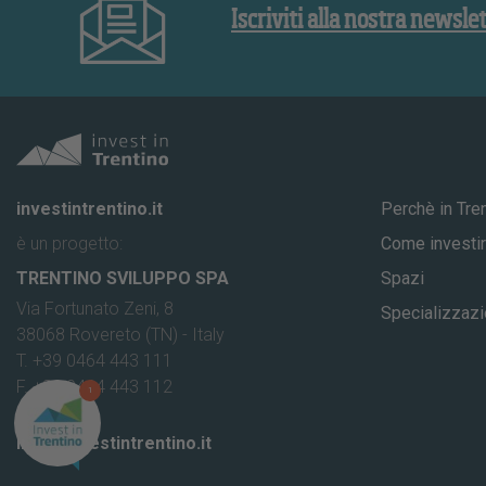
Iscriviti alla nostra newsle
investintrentino.it
Perchè in Tre
è un progetto:
Come investir
TRENTINO SVILUPPO SPA
Spazi
Via Fortunato Zeni, 8
Specializzazi
38068 Rovereto (TN) - Italy
T. +39 0464 443 111
F. +39 0464 443 112
1
info@investintrentino.it