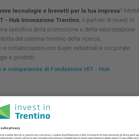
uove tecnologie e brevetti per la tua impresa
? Mettit
T - Hub Innovazione Trentino
, il partner di Invest In
era specifica della promozione e della valorizzazione
odotta dal sistema trentino della ricerca,
 e collaborazioni con buyer industriali e corporate
gie e prodotti.
ie e competenze di Fondazione HIT - Hub
e che hanno puntato sul Trentino