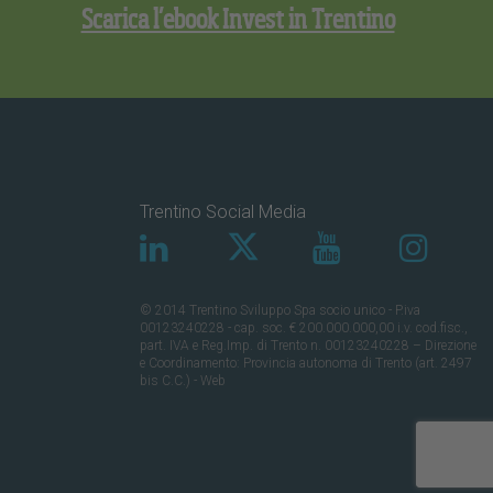
Scarica l’ebook Invest in Trentino
Trentino Social Media
© 2014 Trentino Sviluppo Spa socio unico - P.iva
00123240228 - cap. soc. € 200.000.000,00 i.v. cod.fisc.,
part. IVA e Reg.Imp. di Trento n. 00123240228 – Direzione
e Coordinamento: Provincia autonoma di Trento (art. 2497
bis C.C.) - Web