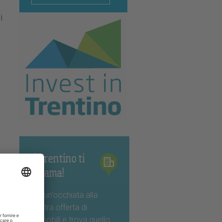
i
Il Trentino ti
chiama!
Dai un'occhiata alla
nostra offerta di
immobili e trova quello