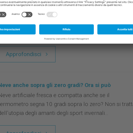
Fly, dal motore Airbus al vettore spaziale Ariane 5
Succede di rado, ma ogni tanto succede: Davide batte
Golia. È la favola del Leicester, la squadra di football
allenata da Claudio Ranieri...
Approfondisci
Neve anche sopra gli zero gradi? Ora si può
Neve artificiale fresca e compatta anche se il
termometro segna 10 gradi sopra lo zero? Non si tratt
dell’utopia degli amanti degli sport invernali...