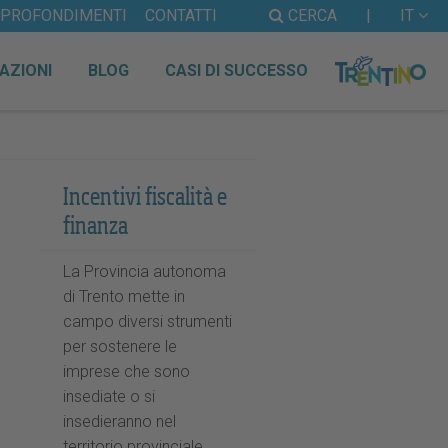
PPROFONDIMENTI
CONTATTI
CERCA
|
IT
AZIONI
BLOG
CASI DI SUCCESSO
Incentivi fiscalità e
finanza
La Provincia autonoma
di Trento mette in
campo diversi strumenti
per sostenere le
imprese che sono
insediate o si
insedieranno nel
territorio provinciale