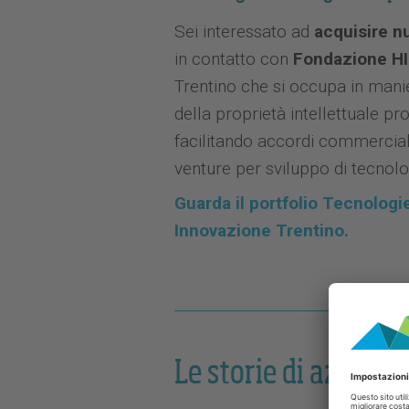
Sei interessato ad
acquisire n
in contatto con
Fondazione
HI
Trentino che si occupa in mani
della proprietà intellettuale pr
facilitando accordi commerciali
venture per sviluppo di tecnolo
Guarda il portfolio Tecnolog
Innovazione Trentino.
Le storie di aziend