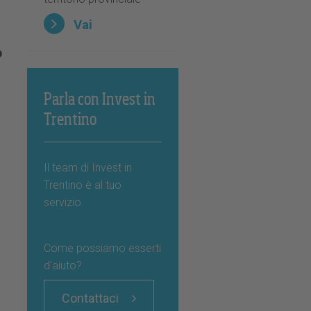
Vai
o
i
Parla con Invest in
Trentino
Il team di Invest in
Trentino è al tuo
servizio.
Come possiamo esserti
d’aiuto?
Contattaci