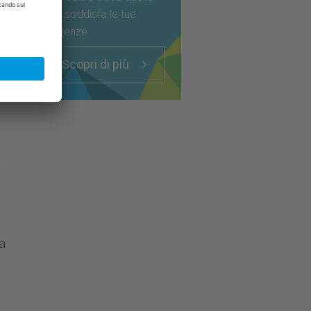
che soddisfa le tue
esigenze
Scopri di più
a