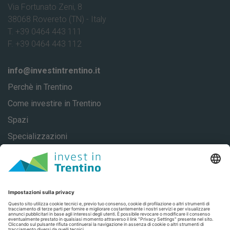
Via Fortunato Zeni, 8
38068 Rovereto (TN) - Italy
T. +39 0464 443 111
F. +39 0464 443 112
info@investintrentino.it
Perchè in Trentino
Come investire in Trentino
Spazi
Specializzazioni
About
Casi di successo
Contatti
Privacy
Privacy Settings