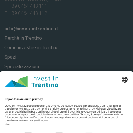
T. +39 0464 443 111
F. +39 0464 443 112
info@investintrentino.it
Perchè in Trentino
Come investire in Trentino
Spazi
Specializzazioni
About
Casi di successo
Contatti
Privacy
Privacy Settings
Trentino Social Media