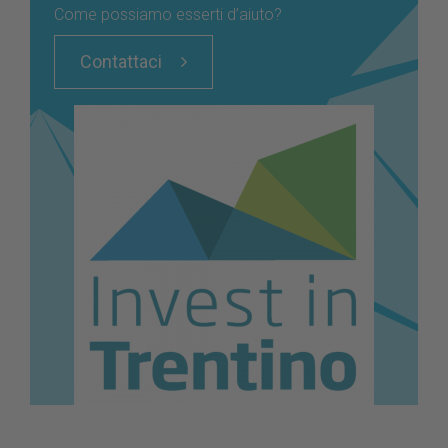
Come possiamo esserti d’aiuto?
Contattaci