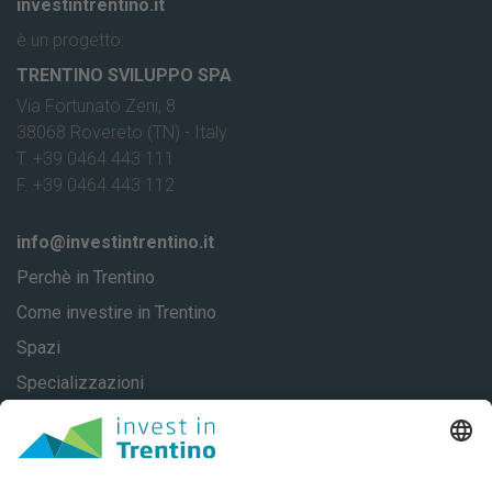
investintrentino.it
è un progetto:
TRENTINO SVILUPPO SPA
Via Fortunato Zeni, 8
38068 Rovereto (TN) - Italy
T. +39 0464 443 111
F. +39 0464 443 112
info@investintrentino.it
Perchè in Trentino
Come investire in Trentino
Spazi
Specializzazioni
About
Casi di successo