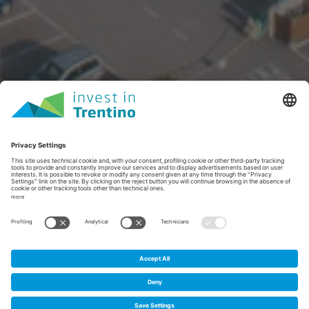
Home
/
Areas
/
Progetto Manifattura Rovereto - AMBITO B
Progetto Manifattura
1