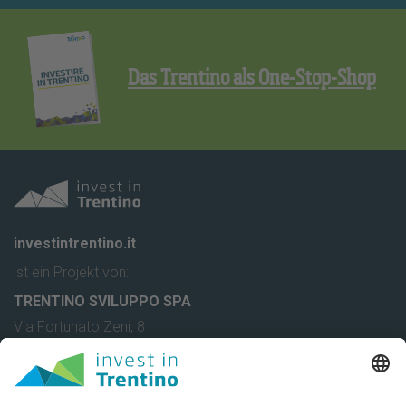
Das Trentino als One-Stop-Shop
investintrentino.it
ist ein Projekt von:
TRENTINO SVILUPPO SPA
Via Fortunato Zeni, 8
38068 Rovereto (TN) - Italy
T. +39 0464 443 111
F. +39 0464 443 112