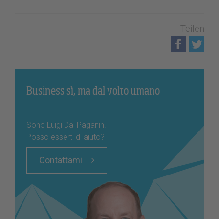
Teilen
Business sì, ma dal volto umano
Sono Luigi Dal Paganin.
Posso esserti di aiuto?
Contattami