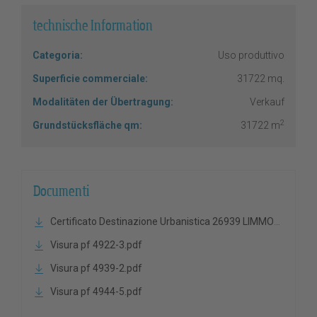
technische Information
Categoria:
Uso produttivo
Superficie commerciale:
31722 mq.
Modalitäten der Übertragung:
Verkauf
2
Grundstücksfläche qm:
31722 m
Documenti
Certificato Destinazione Urbanistica 26939 LIMMOBIL SRL-signed.pdf
Visura pf 4922-3.pdf
Visura pf 4939-2.pdf
Visura pf 4944-5.pdf