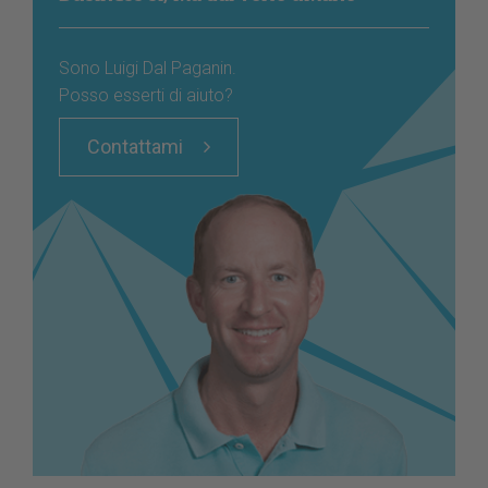
Sono Luigi Dal Paganin.
Posso esserti di aiuto?
Contattami