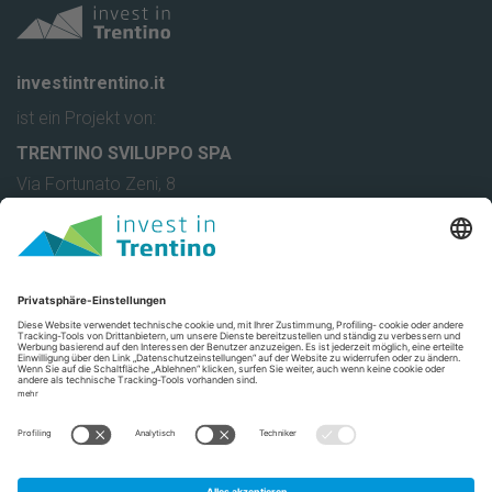
investintrentino.it
ist ein Projekt von:
TRENTINO SVILUPPO SPA
Via Fortunato Zeni, 8
38068 Rovereto (TN) - Italy
T. +39 0464 443 111
F. +39 0464 443 112
info@investintrentino.it
Privacy Settings
Trentino Social Media